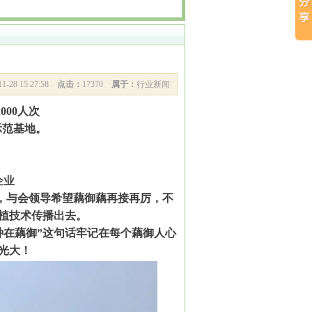
11-28 15:27:58
点击：
17370
属于：
行业新闻
00人次
示范基地。
企业
地，与会领导希望藕御藕再接再厉，不
植技术传播出去。
种在藕御”这句话牢记在每个藕御人心
光大！