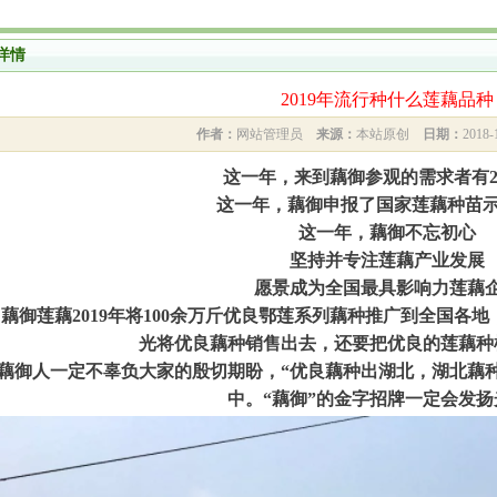
详情
2019年流行种什么莲藕品种
作者：
网站管理员
来源：
本站原创
日期：
2018-
这一年，来到藕御参观的需求者有20
这一年，藕御申报了国家莲藕种苗
这一年，藕御不忘初心
坚持并专注莲藕产业发展
愿景成为全国最具影响力莲藕
藕御莲藕2019年将100余万斤优良鄂莲系列藕种推广到全国各
光将优良藕种销售出去，还要把优良的莲藕种
藕御人一定不辜负大家的殷切期盼，“优良藕种出湖北，湖北藕
中。“藕御”的金字招牌一定会发扬