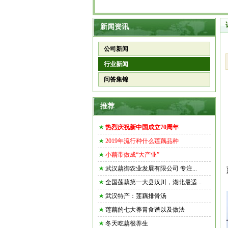
新闻资讯
公司新闻
行业新闻
问答集锦
推荐
热烈庆祝新中国成立70周年
2019年流行种什么莲藕品种
小藕带做成“大产业”
武汉藕御农业发展有限公司 专注...
全国莲藕第一大县汉川，湖北最适...
武汉特产：莲藕排骨汤
莲藕的七大养胃食谱以及做法
冬天吃藕很养生