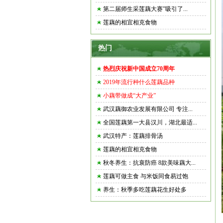
第二届师生采莲藕大赛”吸引了...
莲藕的相宜相克食物
热门
热烈庆祝新中国成立70周年
2019年流行种什么莲藕品种
小藕带做成“大产业”
武汉藕御农业发展有限公司 专注...
全国莲藕第一大县汉川，湖北最适...
武汉特产：莲藕排骨汤
莲藕的相宜相克食物
秋冬养生：抗衰防癌 8款美味藕大...
莲藕可做主食 与米饭同食易过饱
养生：秋季多吃莲藕花生好处多