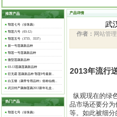
产品详情
推荐产品
武
鄂莲七号（珍珠藕）
鄂莲六号（03-12）
作者：
网站管
鄂莲五号（3735、3537）
新一号莲藕新品种
鄂莲一号莲藕新品种
微型莲藕新品种
03-13莲藕莲藕新品种
2013年流
巨无霸 莲藕新品种 鄂莲9号最新...
白玉簪（藕带专用品种）俗称仙桃...
武汉特产藕御莲藕2013新年礼盒...
纵观现在的绿色
热门产品
品市场还要分为
等。如此被细分
鄂莲七号（珍珠藕）