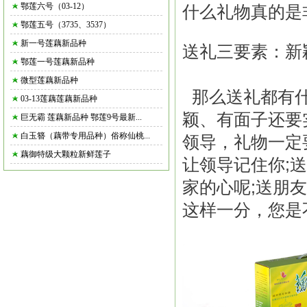
鄂莲六号（03-12）
什么礼物真的是
鄂莲五号（3735、3537）
新一号莲藕新品种
送礼三要素：新
鄂莲一号莲藕新品种
微型莲藕新品种
那么送礼都有什
03-13莲藕莲藕新品种
颖、有面子还要
巨无霸 莲藕新品种 鄂莲9号最新...
白玉簪（藕带专用品种）俗称仙桃...
领导，礼物一定
藕御特级大颗粒新鲜莲子
让领导记住你;
家的心呢;送朋
这样一分，您是