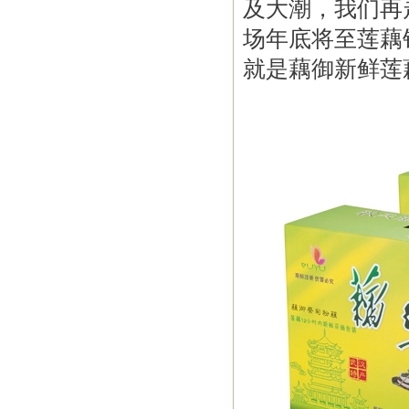
及大潮，我们再
场年底将至莲藕
就是藕御新鲜莲