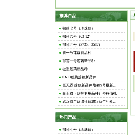
推荐产品
鄂莲七号（珍珠藕）
鄂莲六号（03-12）
鄂莲五号（3735、3537）
新一号莲藕新品种
鄂莲一号莲藕新品种
微型莲藕新品种
03-13莲藕莲藕新品种
巨无霸 莲藕新品种 鄂莲9号最新...
白玉簪（藕带专用品种）俗称仙桃...
武汉特产藕御莲藕2013新年礼盒...
热门产品
鄂莲七号（珍珠藕）