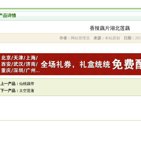
产品详情
香辣藕片湖北莲藕
作者：
网站管理员
来源：
本站原创
日期：
201
上一产品：
仙桃藕带
下一产品：
太空莲蓬